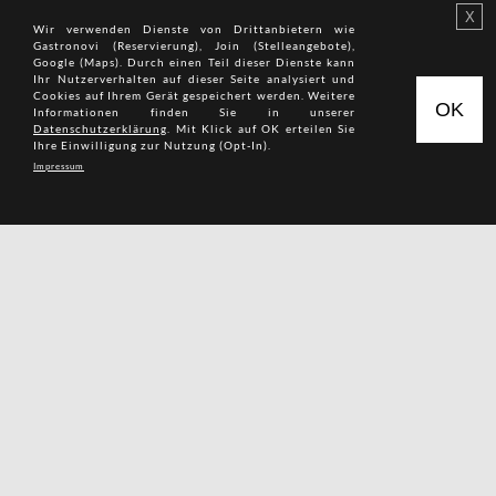
Wir verwenden Dienste von Drittan­bietern wie
Gastronovi (Reservierung), Join (Stelleangebote),
Google (Maps). Durch einen Teil dieser Dienste kann
Ihr Nutzer­verhalten auf dieser Seite analysiert und
Cookies auf Ihrem Gerät gespeichert werden. Weitere
Informationen finden Sie in unserer
Datenschutzerklärung
. Mit Klick auf OK erteilen Sie
Ihre Einwilligung zur Nutzung (Opt-In).
Impressum
© 2026 HOTEL AM KLOSTER
DOWNLOADS
GALERIE
KALENDER
IMPRESSUM
JOBS
DATENSCHUTZ
SITEMAP