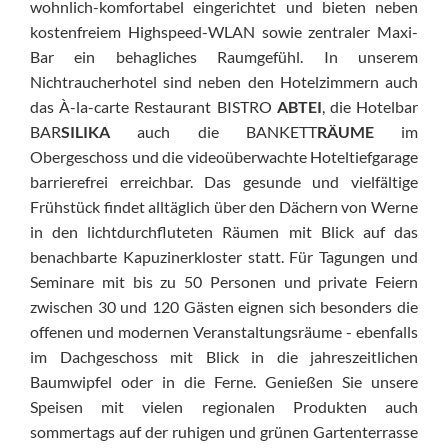
wohnlich-komfortabel eingerichtet und bieten neben
kostenfreiem Highspeed-
WLAN
sowie zentraler
Maxi-
Bar
ein behagliches Raumgefühl. In unserem
Nichtraucherhotel
sind neben den
Hotelzimmern
auch
das
À-la-carte
Restaurant
BISTRO
ABTEI
, die
Hotelbar
BAR
SILIKA
auch die
BANKETT
RÄUME
im
Obergeschoss und die videoüberwachte Hoteltiefgarage
barrierefrei
erreichbar. Das gesunde und vielfältige
Frühstück
findet alltäglich über den Dächern von
Werne
in den lichtdurchfluteten Räumen mit Blick auf das
benachbarte Kapuzinerkloster statt. Für
Tagungen
und
Seminare
mit bis zu 50 Personen und private
Feiern
zwischen 30 und 120 Gästen eignen sich besonders die
offenen und modernen Veranstaltungsräume - ebenfalls
im Dachgeschoss mit Blick in die jahreszeitlichen
Baumwipfel oder in die Ferne. Genießen Sie unsere
Speisen mit vielen
regionalen Produkten
auch
sommertags auf der
ruhig
en und grünen
Gartenterrasse