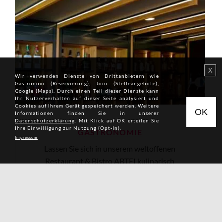
Wir verwenden Dienste von Drittan­bietern wie
Gastronovi (Reservierung), Join (Stelleangebote),
Google (Maps). Durch einen Teil dieser Dienste kann
Ihr Nutzer­verhalten auf dieser Seite analysiert und
Cookies auf Ihrem Gerät gespeichert werden. Weitere
Informationen finden Sie in unserer
Datenschutzerklärung
. Mit Klick auf OK erteilen Sie
Ihre Einwilligung zur Nutzung (Opt-In).
GASTRO­NOMIE
Impressum
Lassen Sie sich in unserem weltoffenen
Restaurant & Bistro ABTEI kulinarisch
verwöhnen. Unsere Speisekarte weist auf
leichte Gerichte der kreativen Küche mit
regionalen Bezügen.