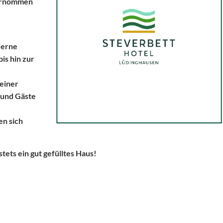
bernommen
Werne
is hin zur
seiner
 und Gäste
en sich
tets ein gut gefülltes Haus!