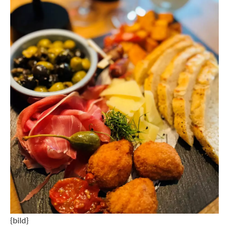
{bild}