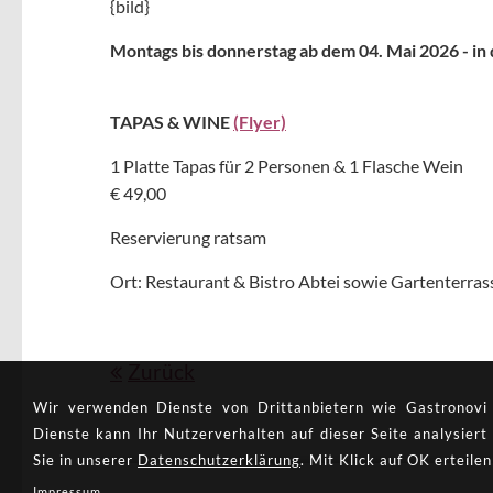
{bild}
Montags bis donnerstag ab dem 04. Mai 2026 - i
TAPAS & WINE
(Flyer)
1 Platte Tapas für 2 Personen & 1 Flasche Wein
€ 49,00
Reservierung ratsam
Ort: Restaurant & Bistro Abtei sowie Gartenterras
Zurück
Wir verwenden Dienste von Drittan­bietern wie Gastronovi (
Dienste kann Ihr Nutzer­verhalten auf dieser Seite analysie
Sie in unserer
Datenschutzerklärung
. Mit Klick auf OK erteilen
Impressum