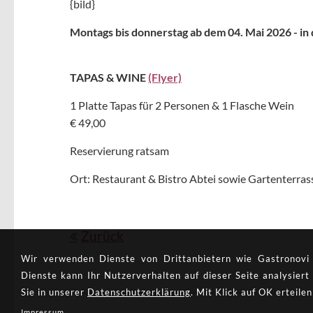
{bild}
Montags bis donnerstag ab dem 04. Mai 2026 - i
TAPAS & WINE
(Flyer)
1 Platte Tapas für 2 Personen & 1 Flasche Wein
€ 49,00
Reservierung ratsam
Ort: Restaurant & Bistro Abtei sowie Gartenterras
Zurück
Wir verwenden Dienste von Drittan­bietern wie Gastronovi (
Dienste kann Ihr Nutzer­verhalten auf dieser Seite analysie
Sie in unserer
Datenschutzerklärung
. Mit Klick auf OK erteilen
Impressum