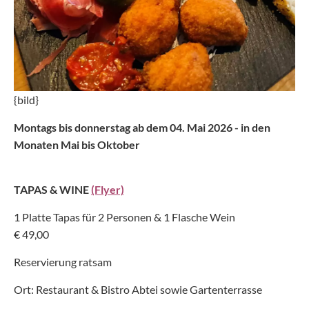
{bild}
Montags bis donnerstag ab dem 04. Mai 2026 - in den
Monaten Mai bis Oktober
TAPAS & WINE
(Flyer)
1 Platte Tapas für 2 Personen & 1 Flasche Wein
€ 49,00
Reservierung ratsam
Ort: Restaurant & Bistro Abtei sowie Gartenterrasse