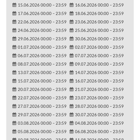
15.06.2026 00:00 – 23:59
16.06.2026 00:00 – 23:59
17.06.2026 00:00 – 23:59
18.06.2026 00:00 – 23:59
22.06.2026 00:00 – 23:59
23.06.2026 00:00 – 23:59
24.06.2026 00:00 – 23:59
25.06.2026 00:00 – 23:59
29.06.2026 00:00 – 23:59
30.06.2026 00:00 – 23:59
01.07.2026 00:00 – 23:59
02.07.2026 00:00 – 23:59
06.07.2026 00:00 – 23:59
07.07.2026 00:00 – 23:59
08.07.2026 00:00 – 23:59
09.07.2026 00:00 – 23:59
13.07.2026 00:00 – 23:59
14.07.2026 00:00 – 23:59
15.07.2026 00:00 – 23:59
16.07.2026 00:00 – 23:59
20.07.2026 00:00 – 23:59
21.07.2026 00:00 – 23:59
22.07.2026 00:00 – 23:59
23.07.2026 00:00 – 23:59
27.07.2026 00:00 – 23:59
28.07.2026 00:00 – 23:59
29.07.2026 00:00 – 23:59
30.07.2026 00:00 – 23:59
03.08.2026 00:00 – 23:59
04.08.2026 00:00 – 23:59
05.08.2026 00:00 – 23:59
06.08.2026 00:00 – 23:59