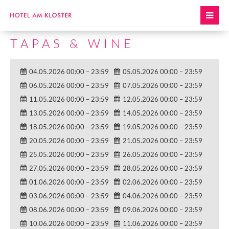
TAPAS & WINE
04.05.2026 00:00 – 23:59
05.05.2026 00:00 – 23:59
06.05.2026 00:00 – 23:59
07.05.2026 00:00 – 23:59
11.05.2026 00:00 – 23:59
12.05.2026 00:00 – 23:59
13.05.2026 00:00 – 23:59
14.05.2026 00:00 – 23:59
18.05.2026 00:00 – 23:59
19.05.2026 00:00 – 23:59
20.05.2026 00:00 – 23:59
21.05.2026 00:00 – 23:59
25.05.2026 00:00 – 23:59
26.05.2026 00:00 – 23:59
27.05.2026 00:00 – 23:59
28.05.2026 00:00 – 23:59
01.06.2026 00:00 – 23:59
02.06.2026 00:00 – 23:59
03.06.2026 00:00 – 23:59
04.06.2026 00:00 – 23:59
08.06.2026 00:00 – 23:59
09.06.2026 00:00 – 23:59
10.06.2026 00:00 – 23:59
11.06.2026 00:00 – 23:59