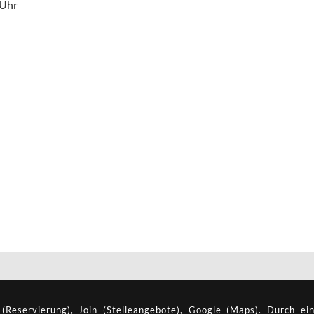
 Uhr
Reservierung), Join (Stelleangebote), Google (Maps). Durch ein