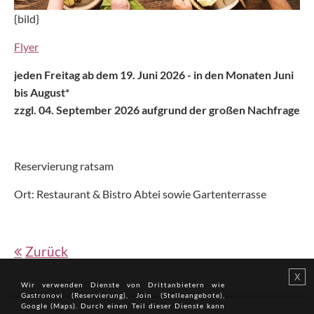
{bild}
Flyer
jeden Freitag ab dem 19. Juni 2026 - in den Monaten Juni
bis August*
zzgl. 04. September 2026 aufgrund der großen Nachfrage
Reservierung ratsam
Ort: Restaurant & Bistro Abtei sowie Gartenterrasse
Zurück
Wir verwenden Dienste von Drittan­bietern wie
Gastronovi (Reservierung), Join (Stelleangebote),
Google (Maps). Durch einen Teil dieser Dienste kann